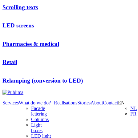
Scrolling texts
LED screens
Pharmacies & medical
Retail
Relamping (conversion to LED)
Services
What do we do?
Realisations
Stories
About
Contact
EN
Façade
NL
lettering
FR
Columns
Light
boxes
LED light