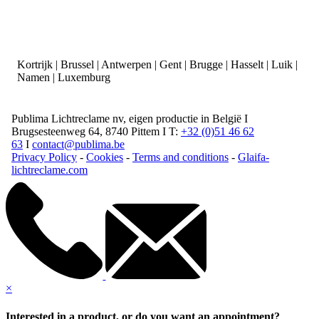
Kortrijk | Brussel | Antwerpen | Gent | Brugge | Hasselt | Luik |
Namen | Luxemburg
Publima Lichtreclame nv, eigen productie in België I
Brugsesteenweg 64, 8740 Pittem I T:
+32 (0)51 46 62
63
I
contact@publima.be
Privacy Policy
-
Cookies
-
Terms and conditions
-
Glaifa-
lichtreclame.com
×
Interested in a product, or do you want an appointment?