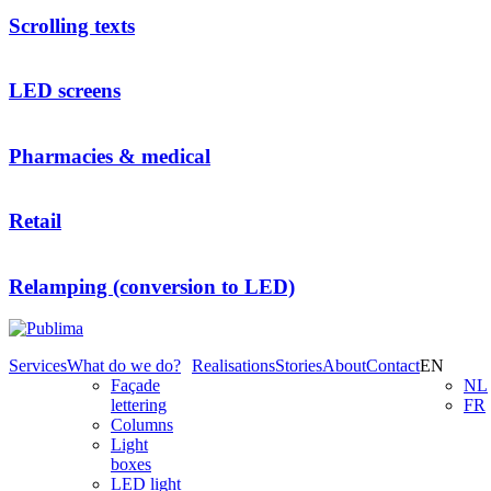
Scrolling texts
LED screens
Pharmacies & medical
Retail
Relamping (conversion to LED)
Services
What do we do?
Realisations
Stories
About
Contact
EN
Façade
NL
lettering
FR
Columns
Light
boxes
LED light