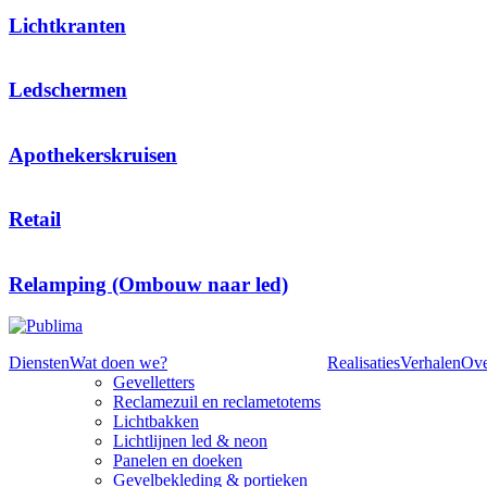
Lichtkranten
Ledschermen
Apothekerskruisen
Retail
Relamping (Ombouw naar led)
Diensten
Wat doen we?
Realisaties
Verhalen
Ove
Gevelletters
Reclamezuil en reclametotems
Lichtbakken
Lichtlijnen led & neon
Panelen en doeken
Gevelbekleding & portieken