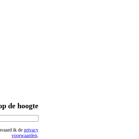
 op de hoogte
nvaard ik de
privacy
voorwaarden
.